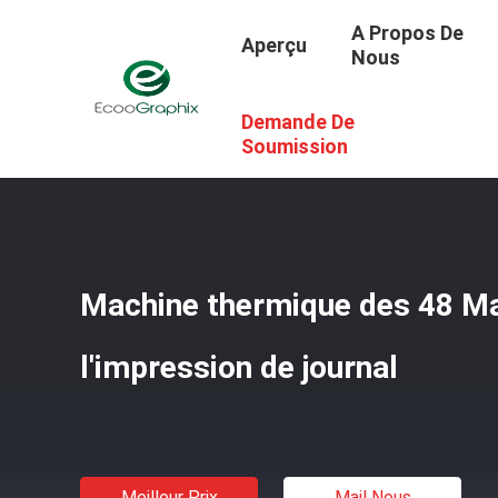
A Propos De
Aperçu
Nous
Demande De
Aperçu
/
Produits
/
Machine De Plat De PCT
/
Machine T
Soumission
Machine thermique des 48 M
l'impression de journal
Meilleur Prix
Mail Nous