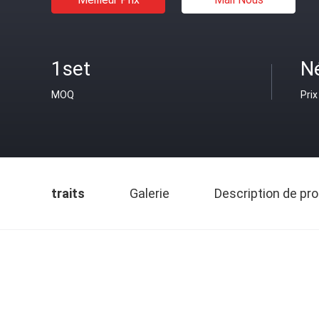
1set
N
MOQ
Prix
traits
Galerie
Description de pro