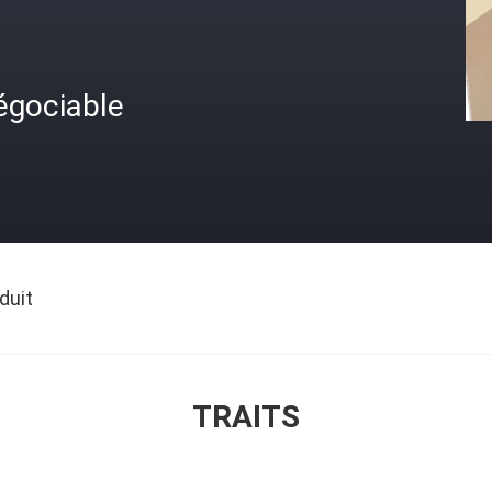
égociable
duit
TRAITS