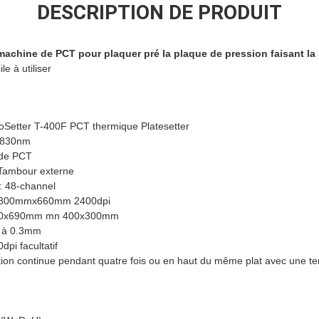
DESCRIPTION DE PRODUIT
achine de PCT pour plaquer pré la plaque de pression faisant la 
le à utiliser
oSetter T-400F PCT thermique Platesetter
: 830nm
f de PCT
 Tambour externe
: 48-channel
re, 800mmx660mm 2400dpi
 800x690mm mn 400x300mm
m à 0.3mm
dpi facultatif
ition continue pendant quatre fois ou en haut du même plat avec une t