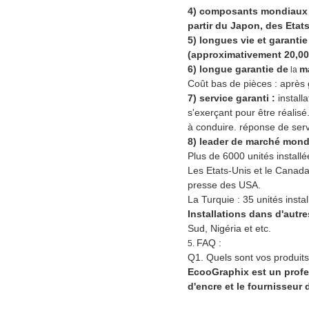
4) composants mondiaux e
partir du Japon, des Etats
5) longues vie et garantie
(approximativement 20,00
6) longue garantie de
m
la
Coût bas de pièces : après 
7) service garanti :
installa
s'exerçant pour être réalis
à conduire. réponse de ser
8) leader de marché mond
Plus de 6000 unités install
Les Etats-Unis et le Canada
presse des USA.
La Turquie : 35 unités inst
Installations dans d'autr
Sud, Nigéria et etc.
FAQ :
5.
Q1. Quels sont vos produits
EcooGraphix est un profes
d'encre et le fournisseur