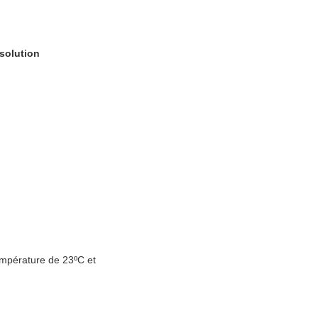
solution
empérature de 23ºC et