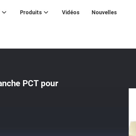
Produits
Vidéos
Nouvelles
hermique Des 48 Manche PCT Pour L'impression De Journal
anche PCT pour