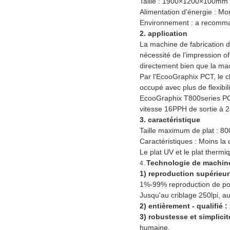
Taille : 1900×1200×100m
Alimentation d'énergie : 
Environnement : a recomma
2. application
La machine de fabrication 
nécessité de l'impression of
directement bien que la mach
Par l'EcooGraphix PCT, le cl
occupé avec plus de flexibili
EcooGraphix T800series PCT
vitesse 16PPH de sortie à 2
3. caractéristique
Taille maximum de plat : 
Caractéristiques : Moins la q
Le plat UV et le plat thermi
Technologie de machine
4.
1) reproduction supérieur
1%-99% reproduction de po
Jusqu'au criblage 250lpi, au
2) entièrement - qualifié :
3) robustesse et simplicit
humaine.