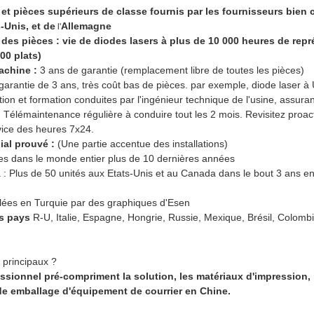
t pièces supérieurs de classe fournis par les fournisseurs bien 
-Unis, et de
Allemagne
l'
 des pièces : vie de diodes lasers à plus de 10 000 heures de repr
00 plats)
achine :
3 ans de garantie (remplacement libre de toutes les pièces)
garantie de 3 ans, très coût bas de pièces. par exemple, diode laser
tion et formation conduites par l'ingénieur technique de l'usine, assurant
é. Télémaintenance régulière à conduire tout les 2 mois. Revisitez proa
vice des heures 7x24.
ial prouvé :
(Une partie accentue des installations)
ées dans le monde entier plus de 10 dernières années
 : Plus de 50 unités aux Etats-Unis et au Canada dans le bout 3 ans en
allées en Turquie par des graphiques d'Esen
es pays
R-U, Italie, Espagne, Hongrie, Russie, Mexique, Brésil, Colombi
 principaux ?
sionnel pré-compriment la solution, les matériaux d'impression, 
 de emballage d'équipement de courrier en Chine.