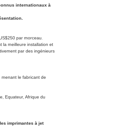
connus internationaux à
ésentation.
 à US$250 par morceau.
 la meilleure installation et
ctivement par des ingénieurs
 menant le fabricant de
e, Equateur, Afrique du
les imprimantes à jet