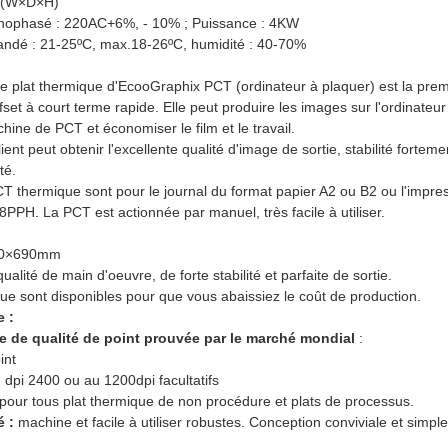
m (W×D×H)
Monophasé : 220AC+6%, - 10% ; Puissance : 4KW
ndé : 21-25ºC, max.18-26ºC, humidité : 40-70%
de plat thermique d'EcooGraphix PCT (ordinateur à plaquer) est la pre
fset à court terme rapide. Elle peut produire les images sur l'ordinateu
ine de PCT et économiser le film et le travail.
ient peut obtenir l'excellente qualité d'image de sortie, stabilité fortem
té.
 thermique sont pour le journal du format papier A2 ou B2 ou l'impre
8PPH. La PCT est actionnée par manuel, très facile à utiliser.
800×690mm
ualité de main d'oeuvre, de forte stabilité et parfaite de sortie.
que sont disponibles pour que vous abaissiez le coût de production.
 :
e de qualité de point prouvée par le marché mondial
:
int
 dpi 2400 ou au 1200dpi facultatifs
pour tous plat thermique de non procédure et plats de processus.
é :
machine et facile à utiliser robustes. Conception conviviale et simple 