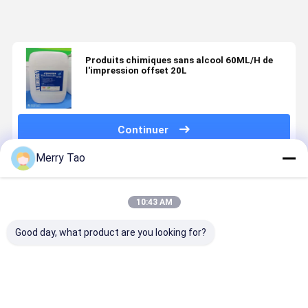
Produits chimiques sans alcool 60ML/H de
l'impression offset 20L
Continuer
Merry Tao
Produits Recommandés
10:43 AM
Good day, what product are you looking for?
Densitomètre
Écran tactile
Presse très
Développe
de plaque
LCD HD 720p
rentable
de plaques
d'impression
CTP
Caoutchouc
CTP au
CTP avec
Densitomètre
Offset 4 plis
gluconate 