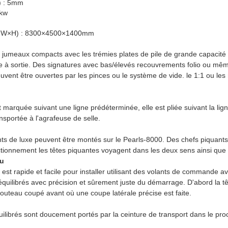
c) : 5mm
5kw
L×W×H) : 8300×4500×1400mm
 jumeaux compacts avec les trémies plates de pile de grande capacité
e à sortie. Des signatures avec bas/élevés recouvrements folio ou m
euvent être ouvertes par les pinces ou le système de vide. le 1:1 ou le
t marquée suivant une ligne prédéterminée, elle est pliée suivant la li
ansportée à l'agrafeuse de selle.
ts de luxe peuvent être montés sur le Pearls-8000. Des chefs piquants
ionnement les têtes piquantes voyagent dans les deux sens ainsi que 
au
est rapide et facile pour installer utilisant des volants de commande a
équilibrés avec précision et sûrement juste du démarrage. D'abord la têt
u couteau coupé avant où une coupe latérale précise est faite.
ilibrés sont doucement portés par la ceinture de transport dans le proc