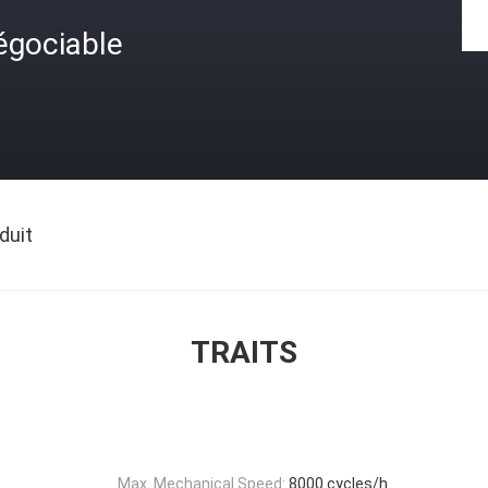
égociable
duit
TRAITS
Max. Mechanical Speed:
8000 cycles/h