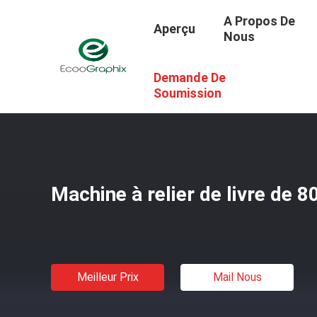
A Propos De
Aperçu
Nous
Demande De
Aperçu
/
Produits
/
Machine À Relier De Livre
/
Machine À
Soumission
Machine à relier de livre de 
Meilleur Prix
Mail Nous