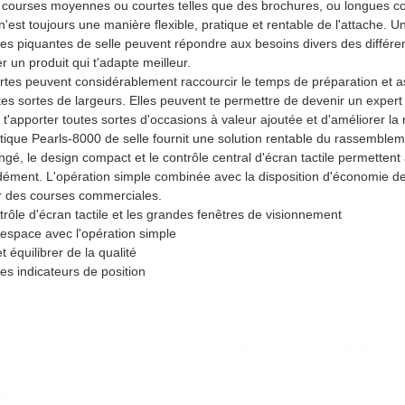
s courses moyennes ou courtes telles que des brochures, ou longues co
'est toujours une manière flexible, pratique et rentable de l'attache. 
es piquantes de selle peuvent répondre aux besoins divers des différent
 un produit qui t'adapte meilleur.
ertes peuvent considérablement raccourcir le temps de préparation et as
es sortes de largeurs. Elles peuvent te permettre de devenir un exper
 t'apporter toutes sortes d'occasions à valeur ajoutée et d'améliorer la r
que Pearls-8000 de selle fournit une solution rentable du rassemblem
gé, le design compact et le contrôle central d'écran tactile permettent à
ment. L'opération simple combinée avec la disposition d'économie de l
r des courses commerciales.
trôle d'écran tactile et les grandes fenêtres de visionnement
'espace avec l'opération simple
t équilibrer de la qualité
es indicateurs de position