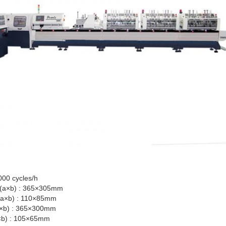
000 cycles/h
 (a×b) : 365×305mm
(a×b) : 110×85mm
a×b) : 365×300mm
a×b) : 105×65mm